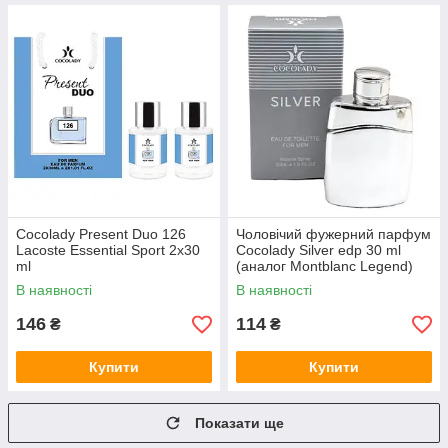
Cocolady Present Duo 126
Чоловічий фужерний парфум
Lacoste Essential Sport 2x30
Cocolady Silver edp 30 ml
ml
(аналог Montblanc Legend)
В наявності
В наявності
146
114
₴
₴
Купити
Купити
Показати ще