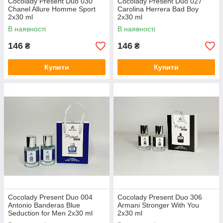
Cocolady Present Duo 030
Cocolady Present Duo 027
Chanel Allure Homme Sport
Carolina Herrera Bad Boy
2x30 ml
2x30 ml
В наявності
В наявності
146
146
₴
₴
Купити
Купити
Cocolady Present Duo 004
Cocolady Present Duo 306
Antonio Banderas Blue
Armani Stronger With You
Seduction for Men 2x30 ml
2x30 ml