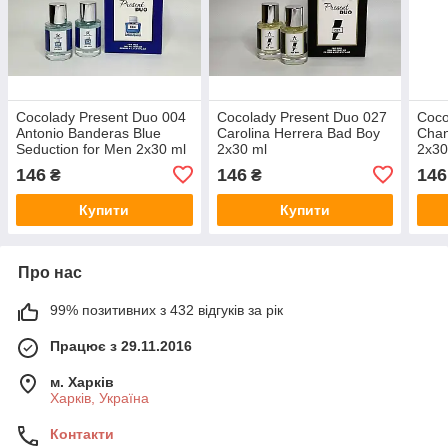
Cocolady Present Duo 004
Cocolady Present Duo 027
Coco
Antonio Banderas Blue
Carolina Herrera Bad Boy
Chan
Seduction for Men 2x30 ml
2x30 ml
2x30
146
146
146
₴
₴
Купити
Купити
Про нас
99% позитивних з 432 відгуків за рік
Працює з 29.11.2016
м. Харків
Харків, Україна
Контакти