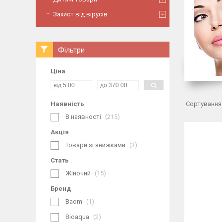
Захист від вірусів
Фільтри
Ціна
Наявність
В наявності
215
Акція
Товари зі знижками
3
Стать
Жіночий
15
Бренд
Baom
1
Bioaqua
2