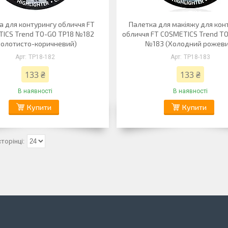
а для контурингу обличчя FT
Палетка для макіяжу для кон
ICS Trend TO-GO TP18 №182
обличчя FT COSMETICS Trend T
Золотисто-коричневий)
№183 (Холодний рожеви
TP18-182
TP18-183
133 ₴
133 ₴
В наявності
В наявності
Купити
Купити