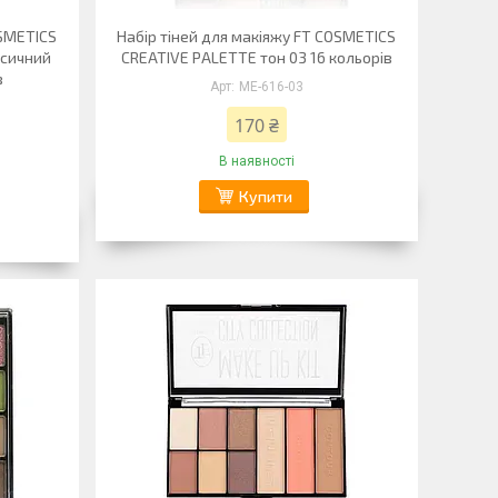
OSMETICS
Набір тіней для макіяжу FT COSMETICS
асичний
CREATIVE PALETTE тон 03 16 кольорів
в
ME-616-03
170 ₴
В наявності
Купити