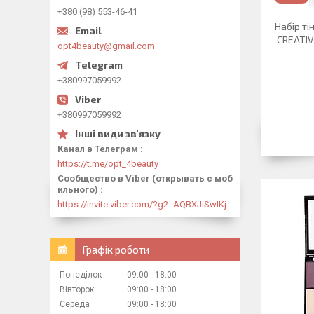
+380 (98) 553-46-41
Набір ті
CREATIV
opt4beauty@gmail.com
+380997059992
+380997059992
Канал в Телеграм
https://t.me/opt_4beauty
Сообщество в Viber (открывать с моб
ильного)
https://invite.viber.com/?g2=AQBXJiSwIKj9N0wsLWM5JifCoZ3k4Lza4fq58RAqpi3Qaj4OiaoTVb4yP1q7iB6e
Графік роботи
Понеділок
09:00
18:00
Вівторок
09:00
18:00
Середа
09:00
18:00