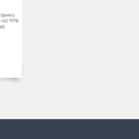
турингу
O-GO TP18
й)