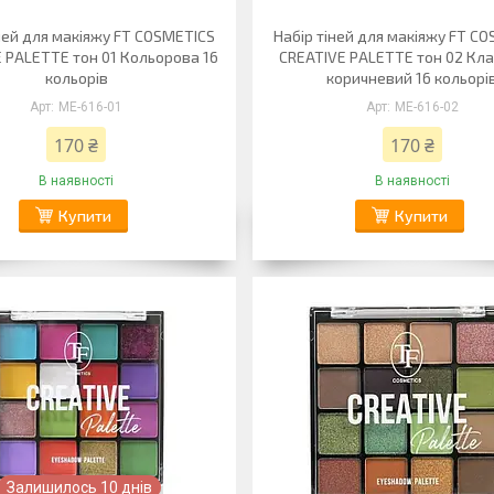
ней для макіяжу FT COSMETICS
Набір тіней для макіяжу FT C
 PALETTE тон 01 Кольорова 16
CREATIVE PALETTE тон 02 Кл
кольорів
коричневий 16 кольорі
ME-616-01
ME-616-02
170 ₴
170 ₴
В наявності
В наявності
Купити
Купити
Залишилось 10 днів