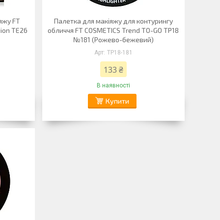
яжу FT
Палетка для макіяжу для контурингу
tion TE26
обличчя FT COSMETICS Trend TO-GO TP18
№181 (Рожево-бежевий)
TP18-181
133 ₴
В наявності
Купити