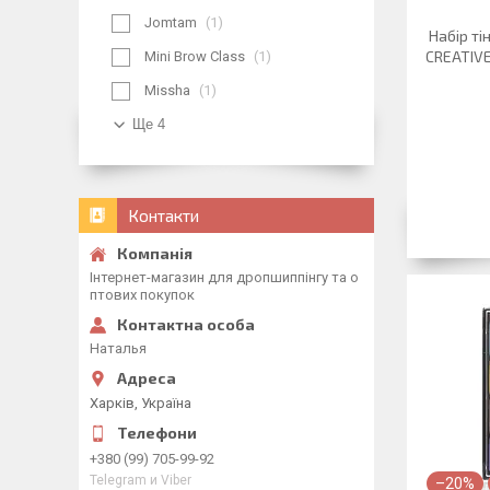
Jomtam
1
Набір ті
CREATIVE
Mini Brow Class
1
Missha
1
Ще 4
Контакти
Інтернет-магазин для дропшиппінгу та о
птових покупок
Наталья
Харків, Україна
+380 (99) 705-99-92
Telegram и Viber
–20%