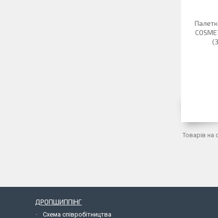
Палетк
COSMET
(
ДРОПШИППІНГ
Схема співробітництва