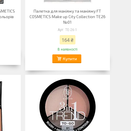
OSMETICS
Палетка для макіяжу та макіяжу FT
ольорів
COSMETICS Make up City Collection TE26
№01
TE-26-1
164 ₴
В наявності
Купити