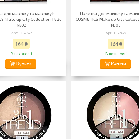
а для макіяжу та макіяжу FT
Палетка для макіяжу та макі
S Make up City Collection TE26
COSMETICS Make up City Collec
№02
№03
TE-26-2
TE-26-3
164 ₴
164 ₴
В наявності
В наявності
Купити
Купити