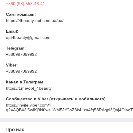
+380 (98) 553-46-41
Сайт компанії:
https://4beauty-opt.com.ua/ua/
Email:
opt4beauty@gmail.com
Telegram:
+380997059992
Viber:
+380997059992
Канал в Телеграм
https://t.me/opt_4beauty
Сообщество в Viber (открывать с мобильного)
https://invite.viber.com/?
g2=AQBXJiSwIKj9N0wsLWM5JifCoZ3k4Lza4fq58RAqpi3Qaj4OiaoT
Про нас