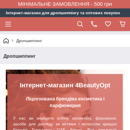
МІНІМАЛЬНЕ ЗАМОВЛЕННЯ - 500 грн
Інтернет-магазин для дропшиппінгу та оптових покупок
Дропшиппинг
Дропшиппинг
Інтернет-магазин 4BeautyOpt
Ліцензована брендів
а косметик
а і
парфюмери
я
У нас ви знайдете елітну косметику, феромони,
засоби для догляду за нігтями і волоссям кращих
брендів Туреччини, ОАЕ, Китаю. Вся продукція