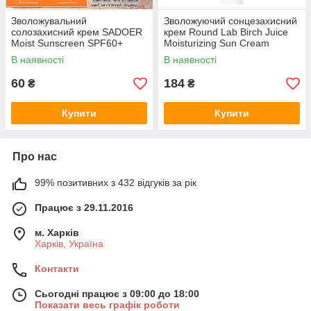
Зволожувальний
Зволожуючий сонцезахисний
солозахисний крем SADOER
крем Round Lab Birch Juice
Moist Sunscreen SPF60+
Moisturizing Sun Cream
PA+++ 30g
SPF50+ PA++++ 50 мл
В наявності
В наявності
60
184
₴
₴
Купити
Купити
Про нас
99% позитивних з 432 відгуків за рік
Працює з 29.11.2016
м. Харків
Харків, Україна
Контакти
Сьогодні працює з 09:00 до 18:00
Показати весь графік роботи