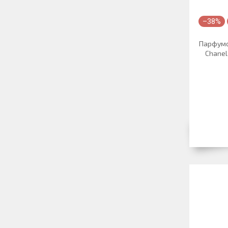
–38%
Парфумо
Chanel