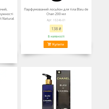
ючий,
Парфумований лосьйон для тіла Bleu de
ружності
Chan 200 мл
nt Natural
15246-01
138 ₴
В наявності
Купити