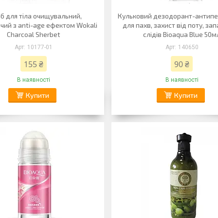
б для тіла очищувальний,
Кульковий дезодорант-антипе
ий з anti-age ефектом Wokali
для пахв, захист від поту, зап
Charcoal Sherbet
слідів Bioaqua Blue 50м
10177-01
140650
155 ₴
90 ₴
В наявності
В наявності
Купити
Купити