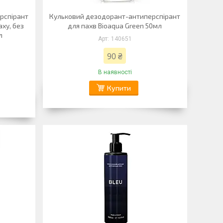
рспірант
Кульковий дезодорант-антиперспірант
аху, без
для пахв Bioaqua Green 50мл
л
140651
90 ₴
В наявності
Купити