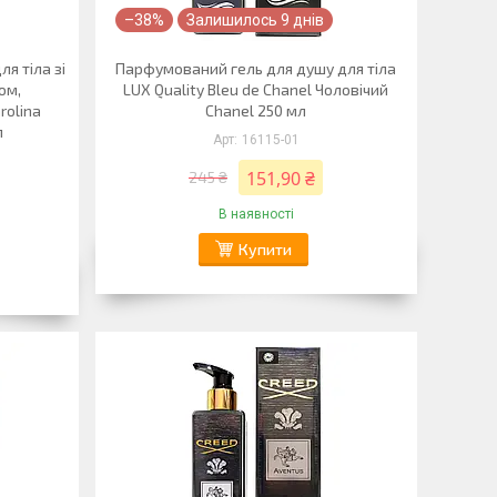
–38%
Залишилось 9 днів
я тіла зі
Парфумований гель для душу для тіла
ом,
LUX Quality Bleu de Chanel Чоловічий
rolina
Chanel 250 мл
л
16115-01
151,90 ₴
245 ₴
В наявності
Купити