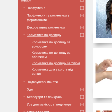
Товари
Парфумерія
Парфумерія та косметика з
феромонами
Декоративна косметика
Косметика по догляду
Косметика по догляду за
волоссям
Косметика по догляду за
обличчям
Косметика по догляду за тілом
Косметика для захисту від
сонця
Подарункові пакети
Одяг
Аксесуари та прикраси
Усе для манікюру і педикюру
Дитячі товари