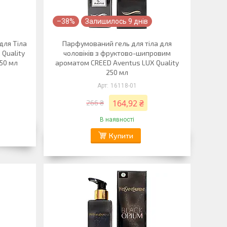
–38%
Залишилось 9 днів
для Тіла
Парфумований гель для тіла для
Quality
чоловіків з фруктово-шипровим
50 мл
ароматом CREED Aventus LUX Quality
250 мл
16118-01
164,92 ₴
266 ₴
В наявності
Купити