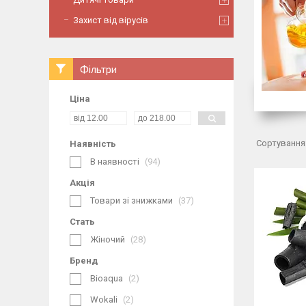
Захист від вірусів
Фільтри
Ціна
Наявність
В наявності
94
Акція
Товари зі знижками
37
Стать
Жіночий
28
Бренд
Bioaqua
2
Wokali
2