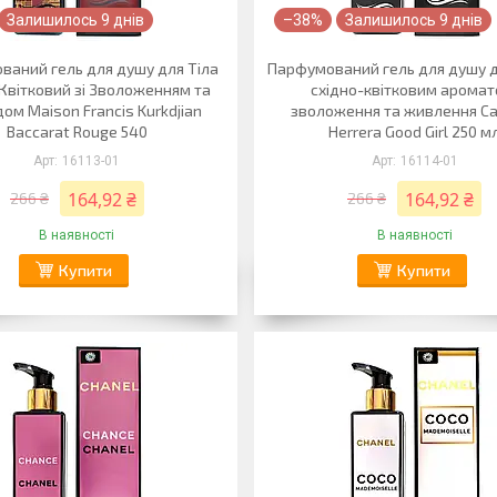
Залишилось 9 днів
–38%
Залишилось 9 днів
аний гель для душу для Тіла
Парфумований гель для душу дл
Квітковий зі Зволоженням та
східно-квітковим аромат
ом Maison Francis Kurkdjian
зволоження та живлення Ca
Baccarat Rouge 540
Herrera Good Girl 250 м
16113-01
16114-01
164,92 ₴
164,92 ₴
266 ₴
266 ₴
В наявності
В наявності
Купити
Купити