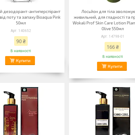
й дезодорант-антиперспірант
Лосьйон для тіла зволожу
від поту та запаху Bioaqua Pink
живильний, для гладкості та п
50мл
Wokali Prof Skin Care Lotion Pla
Olive 550мл
140652
14798-01
90 ₴
166 ₴
В наявності
В наявності
Купити
Купити