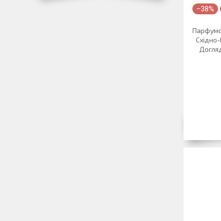
–38%
Парфумов
Східно-
Догляд