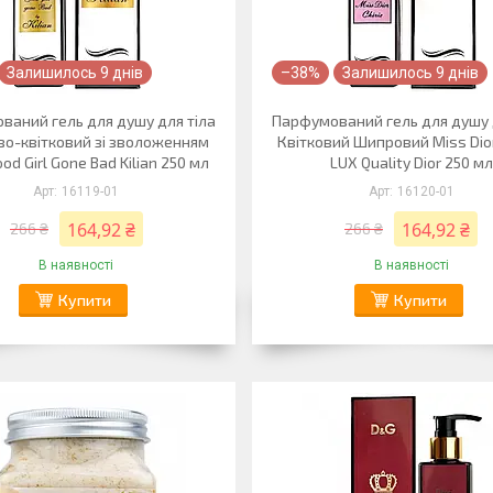
Залишилось 9 днів
–38%
Залишилось 9 днів
ваний гель для душу для тіла
Парфумований гель для душу 
о-квітковий зі зволоженням
Квітковий Шипровий Miss Dior
ood Girl Gone Bad Kilian 250 мл
LUX Quality Dior 250 мл
16119-01
16120-01
164,92 ₴
164,92 ₴
266 ₴
266 ₴
В наявності
В наявності
Купити
Купити