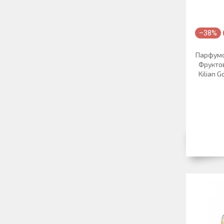
–38%
Парфумо
Фруктов
Kilian G