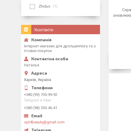
Zhiduo
1
Скра
оновлююч
Контакти
Інтернет-магазин для дропшиппінгу та о
птових покупок
Наталья
Харків, Україна
+380 (99) 705-99-92
Telegram и Viber
+380 (98) 553-46-41
opt4beauty@gmail.com