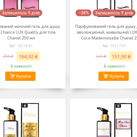
Залишилось 9 днів
–38%
Залишилось 9 днів
ваний жіночий гель для душу
Парфумований гель для душу 
 Chance LUX Quality для тіла,
зволожуючий, живильний LUX 
Chanel 250 мл
Coco Mademoiselle Chanel 2
16116-01
16117-01
164,92 ₴
151,90 ₴
266 ₴
245 ₴
В наявності
В наявності
Купити
Купити