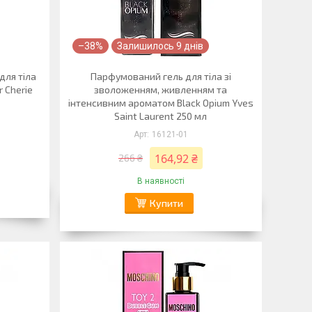
–38%
Залишилось 9 днів
для тіла
Парфумований гель для тіла зі
 Cherie
зволоженням, живленням та
інтенсивним ароматом Black Opium Yves
Saint Laurent 250 мл
16121-01
164,92 ₴
266 ₴
В наявності
Купити