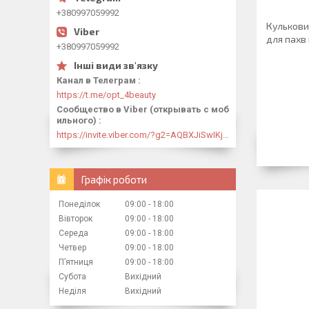
+380997059992
Кулькови
для пахв 
+380997059992
Канал в Телеграм
https://t.me/opt_4beauty
Сообщество в Viber (открывать с моб
ильного)
https://invite.viber.com/?g2=AQBXJiSwIKj9N0wsLWM5JifCoZ3k4Lza4fq58RAqpi3Qaj4OiaoTVb4yP1q7iB6e
Графік роботи
Понеділок
09:00
18:00
Вівторок
09:00
18:00
Середа
09:00
18:00
Четвер
09:00
18:00
Пʼятниця
09:00
18:00
Субота
Вихідний
Неділя
Вихідний