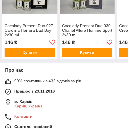
Cocolady Present Duo 027
Cocolady Present Duo 030
Coco
Carolina Herrera Bad Boy
Chanel Allure Homme Sport
Cree
2x30 ml
2x30 ml
146
146
146
₴
₴
Купити
Купити
Про нас
99% позитивних з 432 відгуків за рік
Працює з 29.11.2016
м. Харків
Харків, Україна
Контакти
Сьогодні вихідний