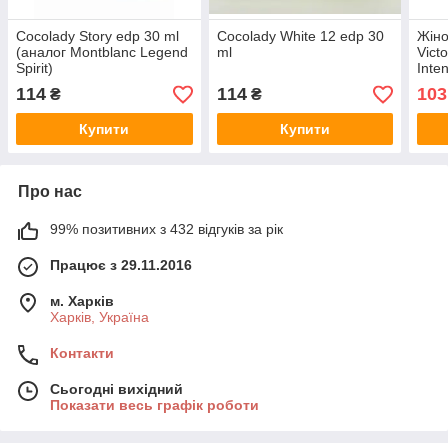
Cocolady Story edp 30 ml
Cocolady White 12 edp 30
Жіно
(аналог Montblanc Legend
ml
Vict
Spirit)
Inte
114
114
103
₴
₴
Купити
Купити
Про нас
99% позитивних з 432 відгуків за рік
Працює з 29.11.2016
м. Харків
Харків, Україна
Контакти
Сьогодні вихідний
Показати весь графік роботи