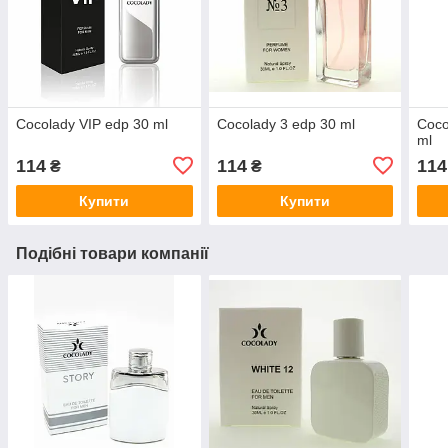
Cocolady VIP edp 30 ml
Cocolady 3 edp 30 ml
Coco
ml
114
114
114
₴
₴
Купити
Купити
Подібні товари компанії