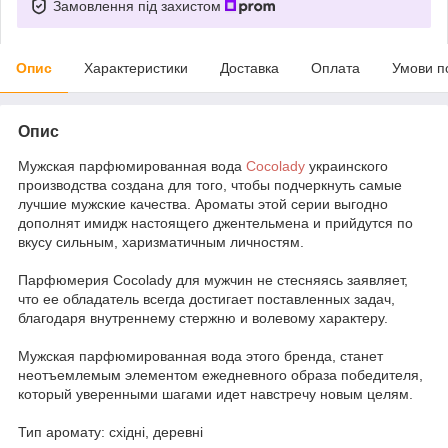
Замовлення під захистом
Опис
Характеристики
Доставка
Оплата
Умови п
Опис
Мужская парфюмированная вода
Cocolady
украинского
производства создана для того, чтобы подчеркнуть самые
лучшие мужские качества. Ароматы этой серии выгодно
дополнят имидж настоящего джентельмена и прийдутся по
вкусу сильным, харизматичным личностям.
Парфюмерия Cocolady для мужчин не стесняясь заявляет,
что ее обладатель всегда достигает поставленных задач,
благодаря внутреннему стержню и волевому характеру.
Мужская парфюмированная вода этого бренда, станет
неотъемлемым элементом ежедневного образа победителя,
который уверенными шагами идет навстречу новым целям.
Тип аромату: східні, деревні