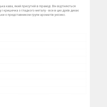
 кава, який присутній в піраміді. Він відтіняється
і кришечка з гладкого металу - все в цих духів дихає
ьки є представником групи ароматів унісекс.