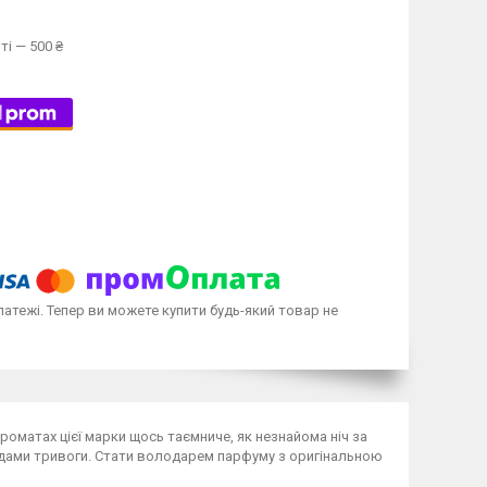
ті — 500 ₴
латежі. Тепер ви можете купити будь-який товар не
ароматах цієї марки щось таємниче, як незнайома ніч за
ордами тривоги. Стати володарем парфуму з оригінальною