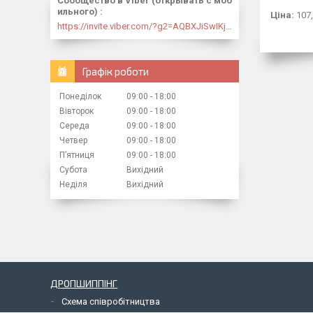
Сообщество в Viber (открывать с моб
ильного)
Ціна:
107,
https://invite.viber.com/?g2=AQBXJiSwIKj9N0wsLWM5JifCoZ3k4Lza4fq58RAqpi3Qaj4OiaoTVb4yP1q7iB6e
Графік роботи
Понеділок
09:00
18:00
Вівторок
09:00
18:00
Середа
09:00
18:00
Четвер
09:00
18:00
Пʼятниця
09:00
18:00
Субота
Вихідний
Неділя
Вихідний
ДРОПШИППІНГ
Схема співробітництва