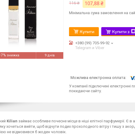
107,88 ₴
116 ₴
Мінімальна сума замовлення на сай
Купити
Купити з
+380 (99) 705-99-92
Telegram и Viber
–7%
9 днів
У компанії підключені електронні п
покидаючи сайту.
кий
Kilian
займає особливе почесне місце в ніші елітної парфумерії. Є в 
 яку хочеться вийти, щоб відчути подих прохолодного вітру і тишу з ак
єю не відмовився б жоден чоловік.