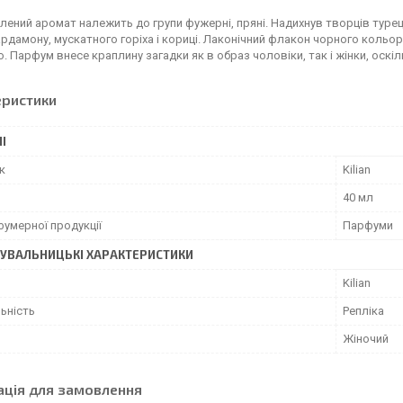
ений аромат належить до групи фужерні, пряні. Надихнув творців турецька
рдамону, мускатного горіха і кориці. Лаконічний флакон чорного кольору 
 Парфум внесе краплину загадки як в образ чоловіки, так і жінки, оскіл
еристики
І
к
Kilian
40 мл
фумерної продукції
Парфуми
УВАЛЬНИЦЬКІ ХАРАКТЕРИСТИКИ
Kilian
ьність
Репліка
Жіночий
ація для замовлення