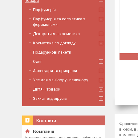
Товари
Парфумерія
Парфумерія та косметика з
феромонами
Декоративна косметика
Косметика по догляду
Подарункові пакети
Одяг
Аксесуари та прикраси
Усе для манікюру і педикюру
Дитячі товари
Захист від вірусів
Контакти
Французь
вікном, в
композиці
Інтернет-магазин для дропшиппінгу та о