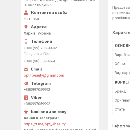
птових покупок
Представл
нотами ка
розкішшю.
Наталья
Характ
Харків, Україна
ОСНОВН
+380 (99) 705-99-92
Telegram и Viber
Виробни
+380 (98) 553-46-41
Об`єм
Вид пар
opt4beauty@gmail.com
КОРИСТ
+380997059992
Бренд
Оригінал
+380997059992
Стать
Канал в Телеграм
https://t.me/opt_4beauty
Інформ