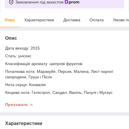
Замовлення під захистом
Опис
Характеристики
Доставка
Оплата
Умови п
Опис
Дата виходу: 2015
Стать: унісекс
Класифікація аромату: шипрові фруктові
Початкова нота: Маракуйя, Персик, Малина, Лист чорної
смородини, Груші і Пісок
Нота серця: Конвалія
Кінцева нота: Геліотроп, Сандал, Ваніль, Пачулі і Мускус
Приховати
Характеристики