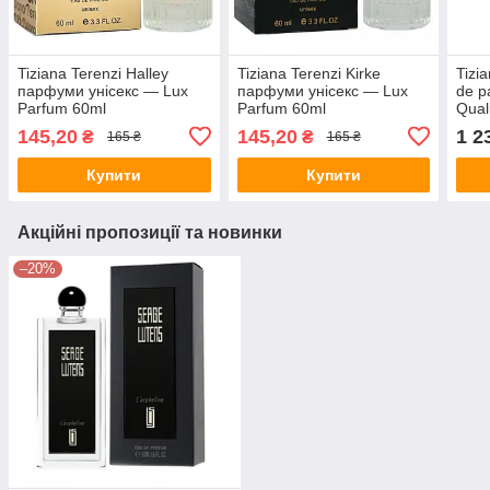
Tiziana Terenzi Halley
Tiziana Terenzi Kirke
Tizia
парфуми унісекс — Lux
парфуми унісекс — Lux
de p
Parfum 60ml
Parfum 60ml
Quali
145,20
145,20
1 2
₴
₴
165 ₴
165 ₴
Купити
Купити
Акційні пропозиції та новинки
–20%