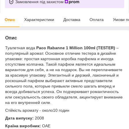
Замовлення під захистом
Опис
Характеристики
Доставка
Оплата
Умови п
Опис
Туалетная вода
Paco Rabanne 1 Million 100ml (TESTER)
–
популярный аромат. Основное отличие тестера в дизайне
упаковке: простая картонная коробка парфюма и иногда
отсутствие колпачка. Такой парфюм является идеальным
вариантом для себя, а не на подарок. Вы не переплачиваете
за красивую упаковку. Элегантный и дерзкий, лаконичный и
роскошный парфюм выбирают активные представители
сильного пола, которые привыкли смело шагать вперед и
всегда добиваться успеха. Он подчеркивает романтичность
или сексуальность своего обладателя, акцентирует внимание
на его внутренней силе.
Стійкість аромату - около10 годин
Дата випуску:
2008
Країна виробник:
ОАЕ