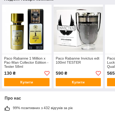
Paco Rabanne 1 Million x
Paco Rabanne Invictus edt
Paco
Pac-Man Collector Edition -
100ml TESTER
Luck
Tester 58ml
Quali
130
590
565
₴
₴
Купити
Купити
Про нас
99% позитивних з 432 відгуків за рік