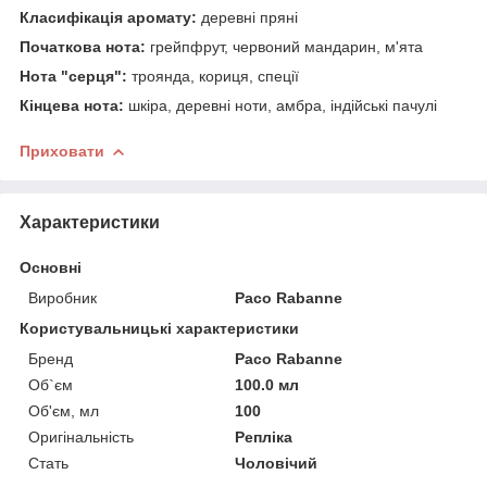
Класифікація аромату:
деревні пряні
Початкова нота:
грейпфрут, червоний мандарин, м'ята
Нота "серця":
троянда, кориця, спеції
Кінцева нота:
шкіра, деревні ноти, амбра, індійські пачулі
Приховати
Характеристики
Основні
Виробник
Paco Rabanne
Користувальницькі характеристики
Бренд
Paco Rabanne
Об`єм
100.0 мл
Об'єм, мл
100
Оригінальність
Репліка
Стать
Чоловічий