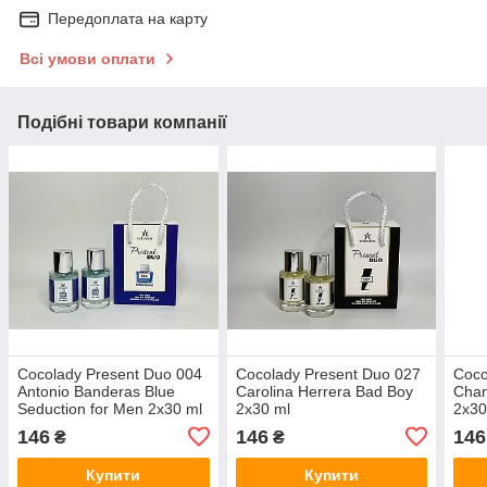
Передоплата на карту
Всі умови оплати
Подібні товари компанії
Cocolady Present Duo 004
Cocolady Present Duo 027
Coco
Antonio Banderas Blue
Carolina Herrera Bad Boy
Chan
Seduction for Men 2x30 ml
2x30 ml
2x30
146
146
146
₴
₴
Купити
Купити