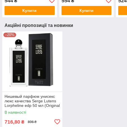
544
554
524
₴
₴
Купити
Купити
Акційні пропозиції та новинки
–20%
Нишевый парфюм унисекс
люкс качества Serge Lutens
Lorpheline edp 50 мл (Original
Quality)
В наявності
716,80
₴
896 ₴