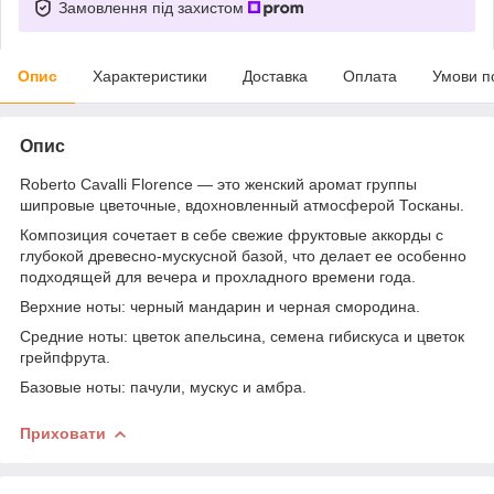
Замовлення під захистом
Опис
Характеристики
Доставка
Оплата
Умови п
Опис
Roberto Cavalli Florence — это женский аромат группы
шипровые цветочные, вдохновленный атмосферой Тосканы.
Композиция сочетает в себе свежие фруктовые аккорды с
глубокой древесно-мускусной базой, что делает ее особенно
подходящей для вечера и прохладного времени года.
Верхние ноты: черный мандарин и черная смородина.
Средние ноты: цветок апельсина, семена гибискуса и цветок
грейпфрута.
Базовые ноты: пачули, мускус и амбра.
Приховати