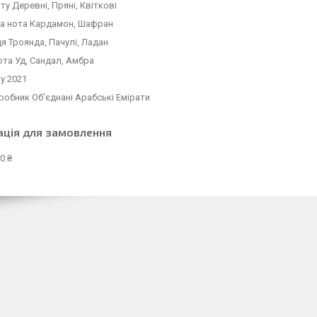
ту Деревні, Пряні, Квіткові
а нота Кардамон, Шафран
я Троянда, Пачулі, Ладан
ота Уд, Сандал, Амбра
ку 2021
робник Об'єднані Арабські Емірати
ація для замовлення
0 ₴