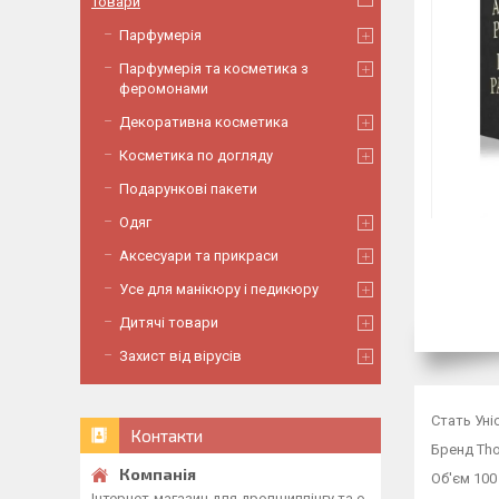
Товари
Парфумерія
Парфумерія та косметика з
феромонами
Декоративна косметика
Косметика по догляду
Подарункові пакети
Одяг
Аксесуари та прикраси
Усе для манікюру і педикюру
Дитячі товари
Захист від вірусів
Стать Уні
Контакти
Бренд Th
Об'єм 100
Інтернет-магазин для дропшиппінгу та о