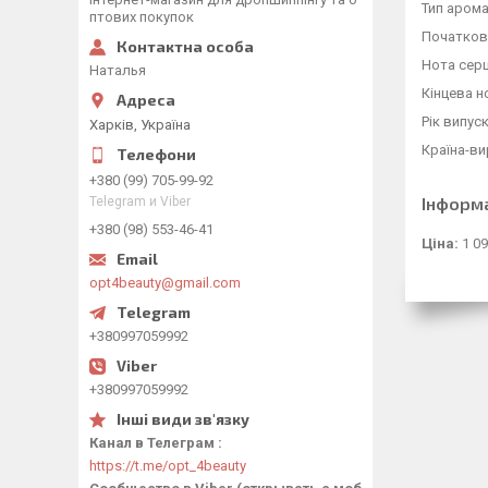
Тип арома
птових покупок
Початков
Нота серц
Наталья
Кінцева н
Рік випус
Харків, Україна
Країна-ви
+380 (99) 705-99-92
Інформ
Telegram и Viber
+380 (98) 553-46-41
Ціна:
1 09
opt4beauty@gmail.com
+380997059992
+380997059992
Канал в Телеграм
https://t.me/opt_4beauty