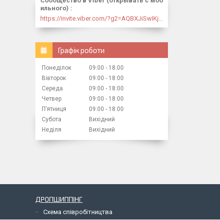
Сообщество в Viber (открывать с моб
ильного)
https://invite.viber.com/?g2=AQBXJiSwIKj9N0wsLWM5JifCoZ3k4Lza4fq58RAqpi3Qaj4OiaoTVb4yP1q7iB6e
Графік роботи
Понеділок
09:00
18:00
Вівторок
09:00
18:00
Середа
09:00
18:00
Четвер
09:00
18:00
Пʼятниця
09:00
18:00
Субота
Вихідний
Неділя
Вихідний
ДРОПШИППІНГ
Схема співробітництва