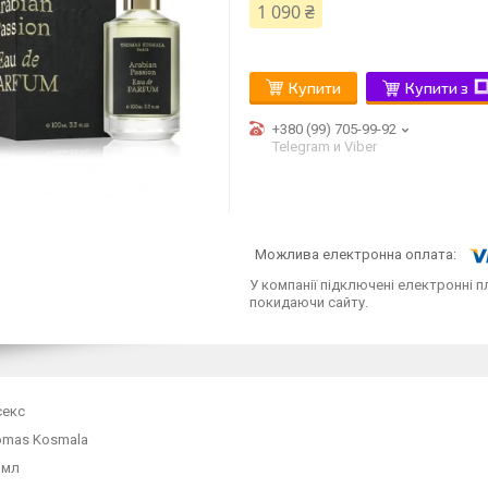
1 090 ₴
Купити
Купити з
+380 (99) 705-99-92
Telegram и Viber
У компанії підключені електронні п
покидаючи сайту.
секс
omas Kosmala
 мл