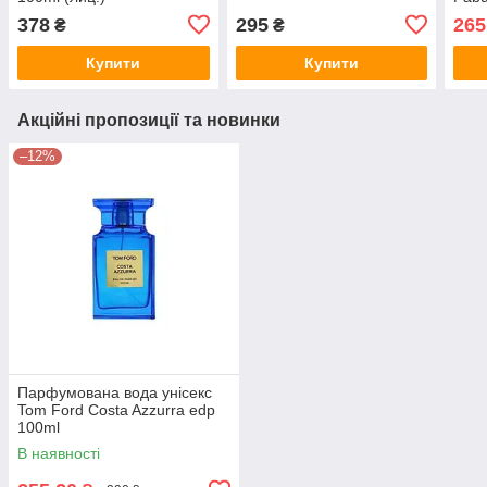
100 
378
295
265
₴
₴
Купити
Купити
Акційні пропозиції та новинки
–12%
Парфумована вода унісекс
Tom Ford Costa Azzurra edp
100ml
В наявності