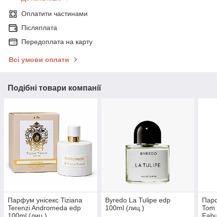
Оплатити частинами
Післяплата
Передоплата на карту
Всі умови оплати
Подібні товари компанії
Парфум унісекс Tiziana
Byredo La Tulipe edp
Парф
Terenzi Andromeda edp
100ml (лиц.)
Tom 
100ml (лиц.)
Fabu