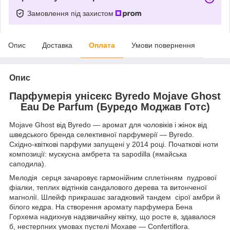
Замовлення під захистом
Опис
Доставка
Оплата
Умови повернення
Опис
Парфумерія унісекс Byredo Mojave Ghost
Eau De Parfum (Буредо Моджав Готс)
Mojave Ghost від Byredo — аромат для чоловіків і жінок від
шведського бренда селективної парфумерії — Byredo.
Східно-квіткові парфуми запущені у 2014 році. Початкові ноти
композиції: мускусна амбрета та sapodilla (ямайська
саподила).
Мелодія серця зачаровує гармонійним сплетінням пудрової
фіалки, теплих відтінків сандалового дерева та витонченої
магнолії. Шлейф прикрашає загадковий тандем сірої амбри й
білого кедра. На створення аромату парфумера Бена
Горхема надихнув надзвичайну квітку, що росте в, здавалося
б, нестерпних умовах пустелі Мохаве — Сonfertiflora.