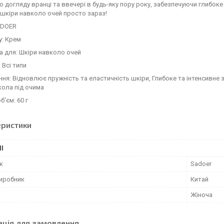
 догляду вранці та ввечері в будь-яку пору року, забезпечуючи глибоке
 шкіри навколо очей просто зараз!
ADOER
у: Крем
 для: Шкіри навколо очей
 Всі типи
ня: Відновлює пружність та еластичність шкіри, Глибоке та інтенсивн
кола під очима
б'єм: 60 г
еристики
І
к
Sadoer
виробник
Китай
Жіноча
ація для замовлення