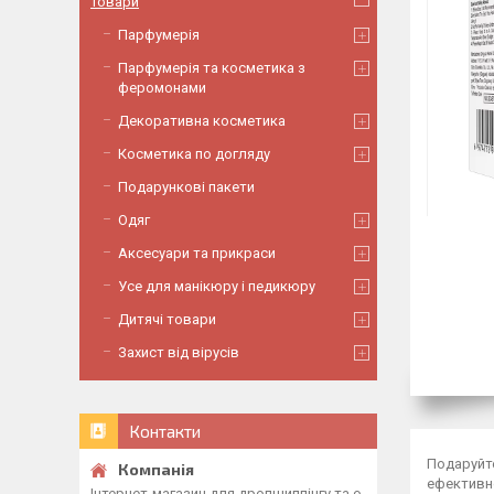
Товари
Парфумерія
Парфумерія та косметика з
феромонами
Декоративна косметика
Косметика по догляду
Подарункові пакети
Одяг
Аксесуари та прикраси
Усе для манікюру і педикюру
Дитячі товари
Захист від вірусів
Контакти
Подаруйте
ефективно
Інтернет-магазин для дропшиппінгу та о