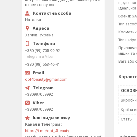
щоденного
птових покупок
ідеальної
Бренд: S
Наталья
Тип засоб
Косметика
Харків, Україна
Тип шкіри:
Призначен
+380 (99) 705-99-92
мішки та 
Telegram и Viber
Вага або о
+380 (98) 553-46-41
Характ
opt4beauty@gmail.com
ОСНОВН
+380997059992
Виробни
+380997059992
Країна 
Стать
Канал в Телеграм
https://t.me/opt_4beauty
Інформ