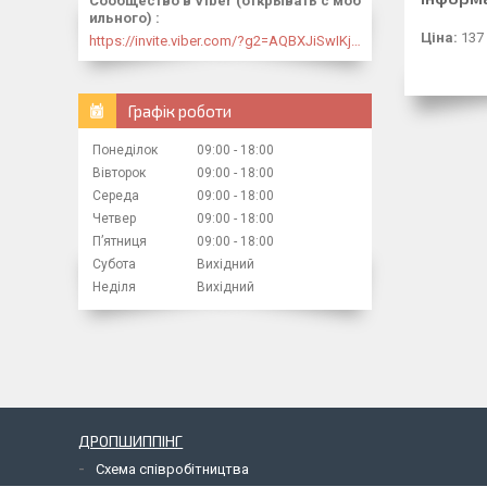
Сообщество в Viber (открывать с моб
ильного)
Ціна:
137
https://invite.viber.com/?g2=AQBXJiSwIKj9N0wsLWM5JifCoZ3k4Lza4fq58RAqpi3Qaj4OiaoTVb4yP1q7iB6e
Графік роботи
Понеділок
09:00
18:00
Вівторок
09:00
18:00
Середа
09:00
18:00
Четвер
09:00
18:00
Пʼятниця
09:00
18:00
Субота
Вихідний
Неділя
Вихідний
ДРОПШИППІНГ
Схема співробітництва