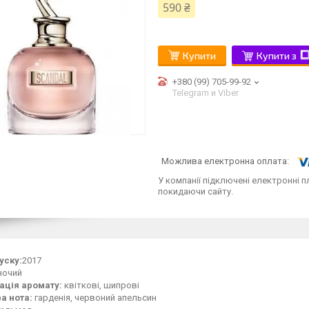
590 ₴
Купити
Купити з
+380 (99) 705-99-92
Telegram и Viber
У компанії підключені електронні п
покидаючи сайту.
уску:
2017
ночий
ація аромату:
квіткові, шипрові
а нота:
гарденія, червоний апельсин