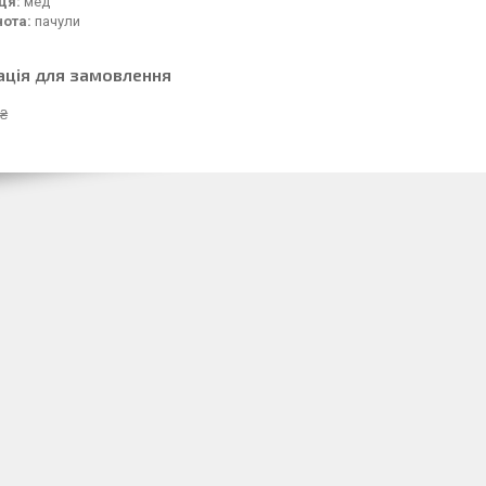
ця:
мед
нота:
пачули
ація для замовлення
 ₴