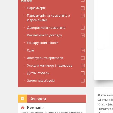
Товари
Парфумерія
Парфумерія та косметика з
феромонами
Декоративна косметика
Косметика по догляду
Подарункові пакети
Одяг
Аксесуари та прикраси
Усе для манікюру і педикюру
Дитячі товари
Захист від вірусів
Дата вип
Контакти
Стать:
жі
Класифік
Початков
Інтернет-магазин для дропшиппінгу та о