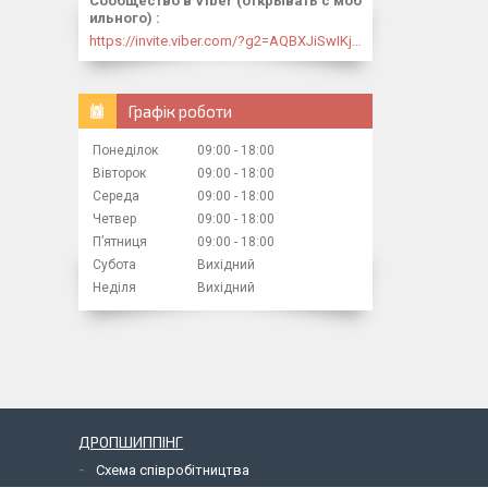
Сообщество в Viber (открывать с моб
ильного)
https://invite.viber.com/?g2=AQBXJiSwIKj9N0wsLWM5JifCoZ3k4Lza4fq58RAqpi3Qaj4OiaoTVb4yP1q7iB6e
Графік роботи
Понеділок
09:00
18:00
Вівторок
09:00
18:00
Середа
09:00
18:00
Четвер
09:00
18:00
Пʼятниця
09:00
18:00
Субота
Вихідний
Неділя
Вихідний
ДРОПШИППІНГ
Схема співробітництва