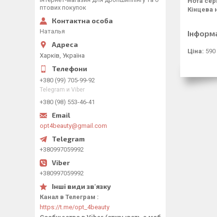
Нота сер
птових покупок
Кінцева 
Наталья
Інформ
Ціна:
590
Харків, Україна
+380 (99) 705-99-92
Telegram и Viber
+380 (98) 553-46-41
opt4beauty@gmail.com
+380997059992
+380997059992
Канал в Телеграм
https://t.me/opt_4beauty