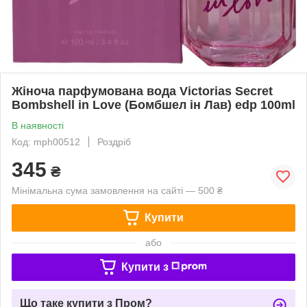
Жіноча парфумована вода Victorias Secret
Bombshell in Love (Бомбшел ін Лав) edp 100ml
В наявності
Код: mph00512
Роздріб
345
₴
Мінімальна сума замовлення на сайті — 500 ₴
Купити
або
Купити з
Що таке купити з Пром?