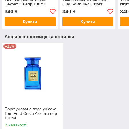
Секрет Тіз edp 100ml
Oud Бомбшел Сікрет
Nigh
Вікторія EDP 100 ml
edp 
340
340
340
₴
₴
Купити
Купити
Акційні пропозиції та новинки
–12%
Парфумована вода унісекс
Tom Ford Costa Azzurra edp
100ml
В наявності