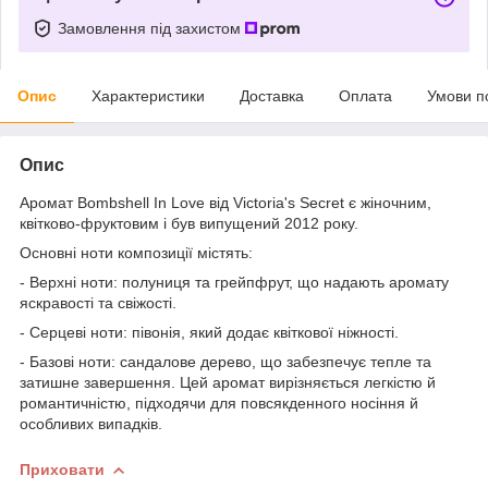
Замовлення під захистом
Опис
Характеристики
Доставка
Оплата
Умови п
Опис
Аромат Bombshell In Love від Victoria's Secret є жіночним,
квітково-фруктовим і був випущений 2012 року.
Основні ноти композиції містять:
- Верхні ноти: полуниця та грейпфрут, що надають аромату
яскравості та свіжості.
- Серцеві ноти: півонія, який додає квіткової ніжності.
- Базові ноти: сандалове дерево, що забезпечує тепле та
затишне завершення. Цей аромат вирізняється легкістю й
романтичністю, підходячи для повсякденного носіння й
особливих випадків.
Приховати