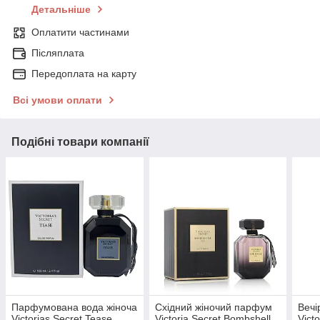
Детальніше
Оплатити частинами
Післяплата
Передоплата на карту
Всі умови оплати
Подібні товари компанії
Парфумована вода жіноча
Східний жіночий парфум
Вечі
Victorias Secret Tease
Victoria Secret Bombshell
Vict