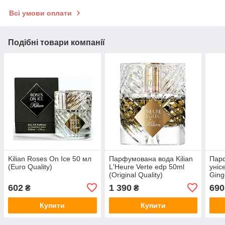
Всі умови оплати
Подібні товари компанії
Kilian Roses On Ice 50 мл
Парфумована вода Kilian
Пар
(Euro Quality)
L'Heure Verte edp 50ml
уніс
(Original Quality)
Ging
Quali
602
1 390
690
₴
₴
Купити
Купити