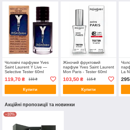
Чоловічі парфуми Yves
Жіночий фруктовий
Чоло
Saint Laurent Y Live —
парфум Yves Saint Laurent
парф
Selective Tester 60ml
Mon Paris - Tester 60ml
La N
100 
119,70
103,50
295
₴
₴
133 ₴
115 ₴
Купити
Купити
Акційні пропозиції та новинки
–10%