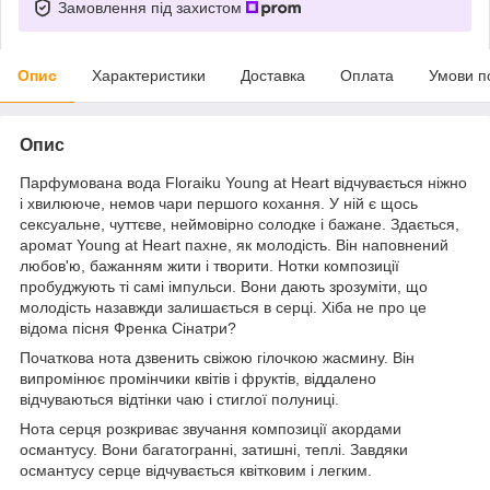
Замовлення під захистом
Опис
Характеристики
Доставка
Оплата
Умови п
Опис
Парфумована вода Floraiku Young at Heart відчувається ніжно
і хвилююче, немов чари першого кохання. У ній є щось
сексуальне, чуттєве, неймовірно солодке і бажане. Здається,
аромат Young at Heart пахне, як молодість. Він наповнений
любов'ю, бажанням жити і творити. Нотки композиції
пробуджують ті самі імпульси. Вони дають зрозуміти, що
молодість назавжди залишається в серці. Хіба не про це
відома пісня Френка Сінатри?
Початкова нота дзвенить свіжою гілочкою жасмину. Він
випромінює промінчики квітів і фруктів, віддалено
відчуваються відтінки чаю і стиглої полуниці.
Нота серця розкриває звучання композиції акордами
османтусу. Вони багатогранні, затишні, теплі. Завдяки
османтусу серце відчувається квітковим і легким.