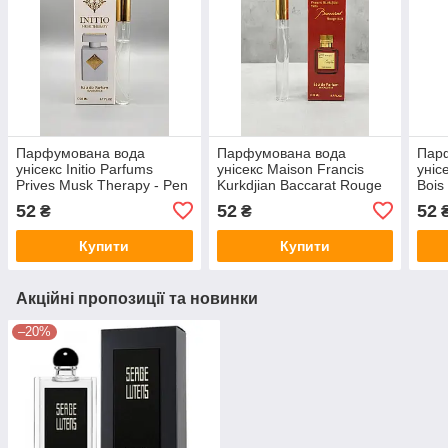
Парфумована вода
Парфумована вода
Пар
унісекс Initio Parfums
унісекс Maison Francis
уніс
Prives Musk Therapy - Pen
Kurkdjian Baccarat Rouge
Bois
Parfum 20 ml
540 Extrait De Parfum -
20 m
52
52
52
₴
₴
Pen Parfum 20 ml
Купити
Купити
Акційні пропозиції та новинки
–20%