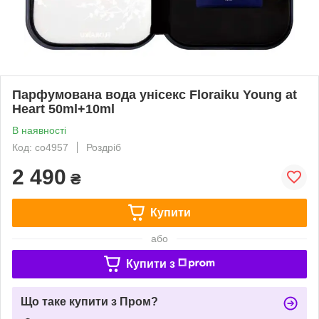
Парфумована вода унісекс Floraiku Young at
Heart 50ml+10ml
В наявності
Код: co4957
Роздріб
2 490
₴
Купити
або
Купити з
Що таке купити з Пром?