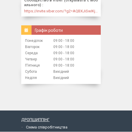
Сообщество в Viber (открывать с моб
ильного)
https://invite.viber.com/?g2=AQBXJiSwIKj9N0wsLWM5JifCoZ3k4Lza4fq58RAqpi3Qaj4OiaoTVb4yP1q7iB6e
Графік роботи
Понеділок
09:00
18:00
Вівторок
09:00
18:00
Середа
09:00
18:00
Четвер
09:00
18:00
Пʼятниця
09:00
18:00
Субота
Вихідний
Неділя
Вихідний
ДРОПШИППІНГ
Схема співробітництва