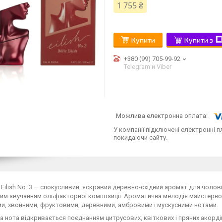
1 755 ₴
Купити
Купити з
+380 (99) 705-99-92
Telegram и Viber
У компанії підключені електронні п
покидаючи сайту.
lish Eilish No. 3 — спокусливий, яскравий деревно-східний аромат для чоло
им звучанням ольфакторної композиції. Ароматична мелодія майстерно
и, хвойними, фруктовими, деревними, амбровими і мускусними нотами.
 нота відкривається поєднанням цитрусових, квіткових і пряних акорд