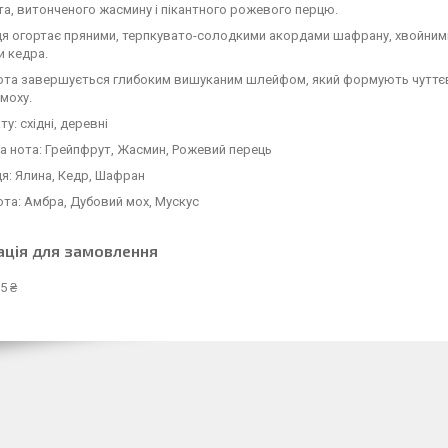
а, витонченого жасмину і пікантного рожевого перцю.
ця огортає пряними, терпкувато-солодкими акордами шафрану, хвойними
и кедра.
ота завершується глибоким вишуканим шлейфом, який формують чуттєві,
моху.
у: східні, деревні
а нота: Грейпфрут, Жасмин, Рожевий перець
я: Ялина, Кедр, Шафран
ота: Амбра, Дубовий мох, Мускус
ація для замовлення
5 ₴