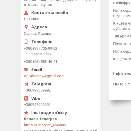
грейпфрут
птових покупок
Нота сер
відтінкам
Наталья
Кінцева н
дубового 
Харків, Україна
Тип аромат
Початков
+380 (99) 705-99-92
Нота серц
Telegram и Viber
Кінцева н
+380 (98) 553-46-41
Інформ
opt4beauty@gmail.com
Ціна:
1 75
+380997059992
+380997059992
Канал в Телеграм
https://t.me/opt_4beauty