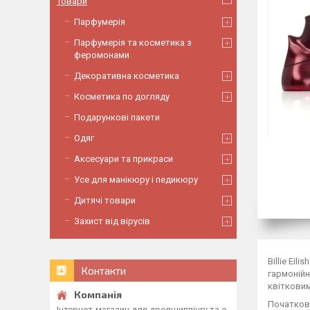
Товари
Парфумерія
Парфумерія та косметика з
феромонами
Декоративна косметика
Косметика по догляду
Подарункові пакети
Одяг
Аксесуари та прикраси
Усе для манікюру і педикюру
Дитячі товари
Захист від вірусів
Billie Ei
Контакти
гармонійн
квітковим
Початкова
Інтернет-магазин для дропшиппінгу та о