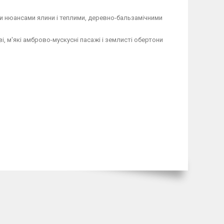
 нюансами ялини і теплими, деревно-бальзамічними
 м'які амброво-мускусні пасажі і землисті обертони