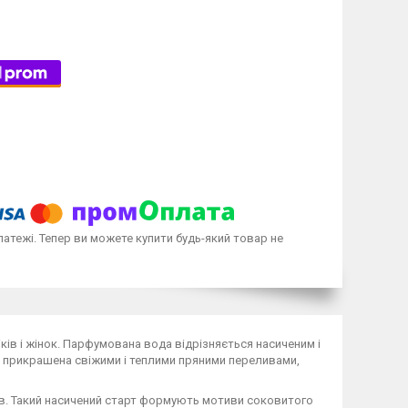
латежі. Тепер ви можете купити будь-який товар не
віків і жінок. Парфумована вода відрізняється насиченим і
 прикрашена свіжими і теплими пряними переливами,
ів. Такий насичений старт формують мотиви соковитого