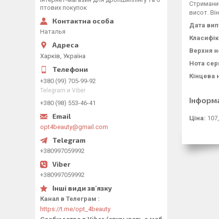
Стриманий
птових покупок
висот. Ві
Дата вип
Наталья
Класифік
Верхня н
Харків, Україна
Нота сер
Кінцева 
+380 (99) 705-99-92
Telegram и Viber
Інформ
+380 (98) 553-46-41
Ціна:
107,
opt4beauty@gmail.com
+380997059992
+380997059992
Канал в Телеграм
https://t.me/opt_4beauty