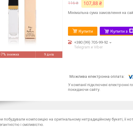
107,88 ₴
116 ₴
Мінімальна сума замовлення на сай
Купити
Купити з
+380 (99) 705-99-92
Telegram и Viber
–7%
9 днів
У компанії підключені електронні п
покидаючи сайту.
 побудували композицію на оригінальному нетрадиційному букеті, її н
гантністю і сміливістю.