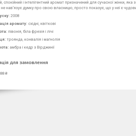
, спокійний і інтелігентний аромат призначений для сучасної жінки, яка з
н не нав'язує думку про свою власницю, просто показує, що у неї є чудов
уску:
2008
ація аромату:
східні, квіткові
ота:
півонія, біла фрезія і лічі
ця:
троянда, конвалія і магнолія
нота:
амбра і кедр з Вірджинії
ація для замовлення
88 ₴