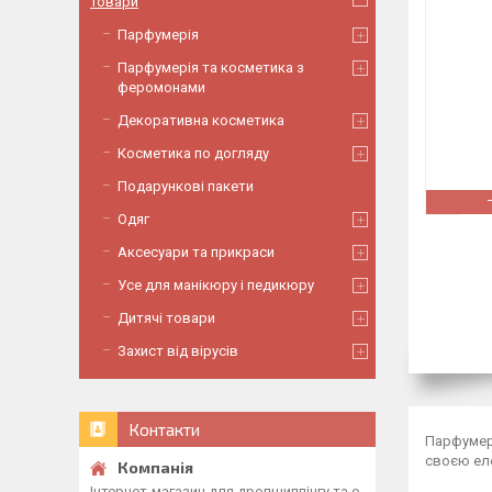
Товари
Парфумерія
Парфумерія та косметика з
феромонами
Декоративна косметика
Косметика по догляду
Подарункові пакети
Одяг
Аксесуари та прикраси
Усе для манікюру і педикюру
Дитячі товари
Захист від вірусів
Контакти
Парфумери
своєю еле
Інтернет-магазин для дропшиппінгу та о