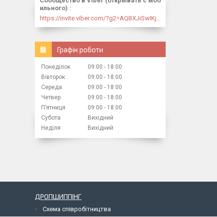
Сообщество в Viber (открывать с моб
ильного)
https://invite.viber.com/?g2=AQBXJiSwIKj9N0wsLWM5JifCoZ3k4Lza4fq58RAqpi3Qaj4OiaoTVb4yP1q7iB6e
Графік роботи
Понеділок
09:00
18:00
Вівторок
09:00
18:00
Середа
09:00
18:00
Четвер
09:00
18:00
Пʼятниця
09:00
18:00
Субота
Вихідний
Неділя
Вихідний
ДРОПШИППІНГ
Схема співробітництва