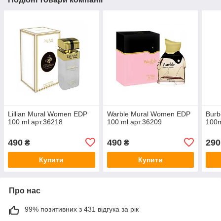
Lillian Mural Women EDP
Warble Mural Women EDP
Burb
100 ml арт.36218
100 ml арт.36209
100m
490
490
290
₴
₴
Купити
Купити
Про нас
99% позитивних з 431 відгука за рік