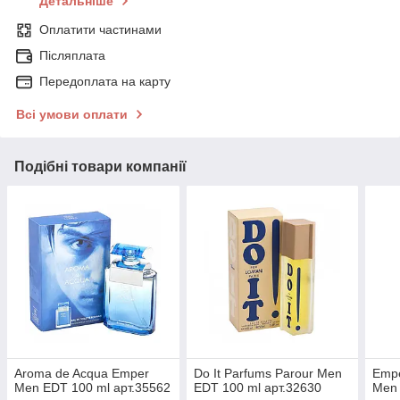
Детальніше
Оплатити частинами
Післяплата
Передоплата на карту
Всі умови оплати
Подібні товари компанії
Aroma de Acqua Emper
Do It Parfums Parour Men
Empe
Men EDT 100 ml арт.35562
EDT 100 ml арт.32630
Men 