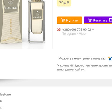
794 ₴
Купити
Купити з
+380 (99) 705-99-92
Telegram и Viber
У компанії підключені електронні п
покидаючи сайту.
ilestone
ча
 мл