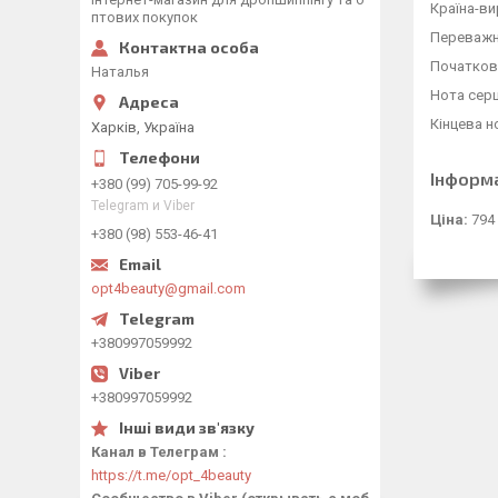
Країна-ви
птових покупок
Переважн
Початкова
Наталья
Нота серц
Кінцева н
Харків, Україна
Інформ
+380 (99) 705-99-92
Telegram и Viber
Ціна:
794
+380 (98) 553-46-41
opt4beauty@gmail.com
+380997059992
+380997059992
Канал в Телеграм
https://t.me/opt_4beauty