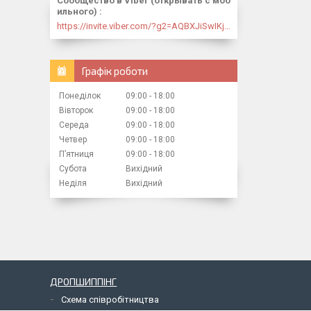
Сообщество в Viber (открывать с моб
ильного)
https://invite.viber.com/?g2=AQBXJiSwIKj9N0wsLWM5JifCoZ3k4Lza4fq58RAqpi3Qaj4OiaoTVb4yP1q7iB6e
Графік роботи
Понеділок
09:00
18:00
Вівторок
09:00
18:00
Середа
09:00
18:00
Четвер
09:00
18:00
Пʼятниця
09:00
18:00
Субота
Вихідний
Неділя
Вихідний
ДРОПШИППІНГ
Схема співробітництва