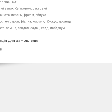
робник: ОАЕ
ий запах: Квітково-фруктовий
 нота: перець, фрезія, яблуко
я: геліотроп, фіалка, жасмин, гібіскус, троянда
ота: замша, сандал, ладан, кедр, лабданум
ація для замовлення
 ₴