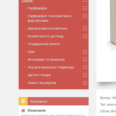
Товари
Парфумерія
Парфумерія та косметика з
феромонами
Декоративна косметика
Косметика по догляду
Подарункові пакети
Одяг
Аксесуари та прикраси
Усе для манікюру і педикюру
Дитячі товари
Захист від вірусів
Бренд : M
Контакти
Тип: жіно
Об'єм: 80
Інтернет-магазин для дропшиппінгу та о