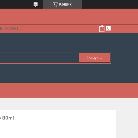
Кошик
в, Україна
Пошук...
p 80ml