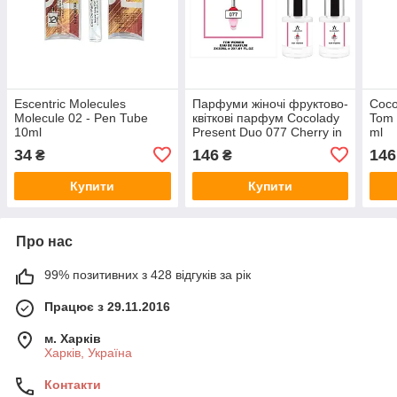
Escentric Molecules
Парфуми жіночі фруктово-
Coco
Molecule 02 - Pen Tube
квіткові парфум Cocolady
Tom 
10ml
Present Duo 077 Cherry in
ml
the Air 2x30 ml
34
146
146
₴
₴
Купити
Купити
Про нас
99% позитивних з 428 відгуків за рік
Працює з 29.11.2016
м. Харків
Харків, Україна
Контакти