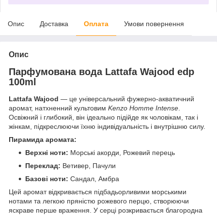
Опис
Доставка
Оплата
Умови повернення
Опис
Парфумована вода Lattafa Wajood edp
100ml
Lattafa Wajood
— це універсальний фужерно-акватичний
аромат, натхненний культовим
Kenzo Homme Intense
.
Освіжний і глибокий, він ідеально підійде як чоловікам, так і
жінкам, підкреслюючи їхню індивідуальність і внутрішню силу.
Пирамида аромата:
Верхні ноти:
Морські акорди, Рожевий перець
Переклад:
Ветивер, Пачули
Базові ноти:
Сандал, Амбра
Цей аромат відкривається підбадьорливими морськими
нотами та легкою пряністю рожевого перцю, створюючи
яскраве перше враження. У серці розкривається благородна