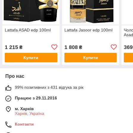
Lattafa ASAD edp 100ml
Lattafa Jasoor edp 100ml
Чоло
Asad
1 215
1 808
369
₴
₴
Купити
Купити
Про нас
99% позитивних з 431 відгука за рік
Працює з 29.11.2016
м. Харків
Харків, Україна
Контакти