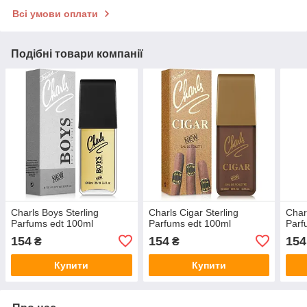
Всі умови оплати
Подібні товари компанії
Charls Boys Sterling
Charls Cigar Sterling
Charl
Parfums edt 100ml
Parfums edt 100ml
Parf
154
154
154
₴
₴
Купити
Купити