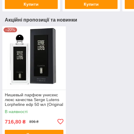
Купити
Купити
Акційні пропозиції та новинки
–20%
Нишевый парфюм унисекс
люкс качества Serge Lutens
Lorpheline edp 50 мл (Original
Quality)
В наявності
716,80
₴
896 ₴