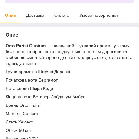
Опис
Доставка
Оплата
Умови повернення
Опис
Orto Parisi Cuoium
— насичений і зухвалий аромат, у якому
благородні шкіряні ноти поєднуються з теплом деревини та
глибиною смол. Створено для тих, хто цінує силу, характер та
індивідуальність.
Групи ароматів Шкіряні Деревні
Початкова нота Бергамот
Нота серця Шкіра Кедр
Кінцева нота Ветивер Лабданум Амбра
Бренд Orto Parisi
Модель Cuoium
Стать Унісекс
Об'єм 50 мл
Рік випуску 2021