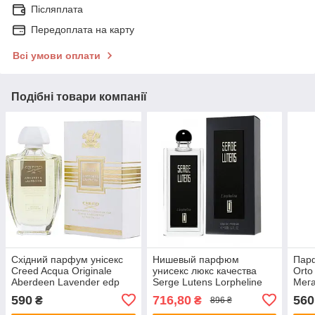
Післяплата
Передоплата на карту
Всі умови оплати
Подібні товари компанії
Східний парфум унісекс
Нишевый парфюм
Парф
Creed Acqua Originale
унисекс люкс качества
Orto
Aberdeen Lavender edp
Serge Lutens Lorpheline
Мег
100 ml (Euro Quality)
edp 50 мл (Original
Parf
590
716,80
560
₴
₴
896 ₴
Quality)