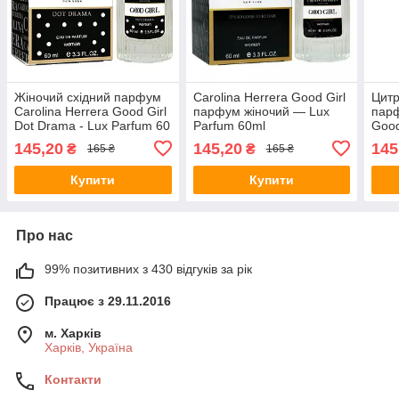
Жіночий східний парфум
Carolina Herrera Good Girl
Цитр
Carolina Herrera Good Girl
парфум жіночий — Lux
парф
Dot Drama - Lux Parfum 60
Parfum 60ml
Good 
ml
Parf
145,20
145,20
145
₴
₴
165 ₴
165 ₴
Купити
Купити
Про нас
99% позитивних з 430 відгуків за рік
Працює з 29.11.2016
м. Харків
Харків, Україна
Контакти