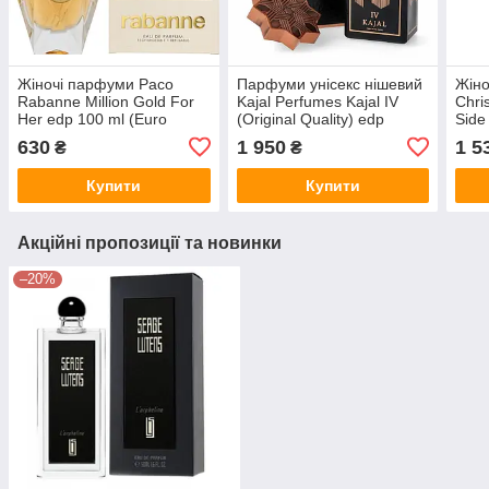
Жіночі парфуми Paco
Парфуми унісекс нішевий
Жіно
Rabanne Million Gold For
Kajal Perfumes Kajal IV
Chri
Her edp 100 ml (Euro
(Original Quality) edp
Side
Quality)
100ml в подарунок 3шт *
Quali
630
1 950
1 5
₴
₴
1,5ml
Купити
Купити
Акційні пропозиції та новинки
–20%