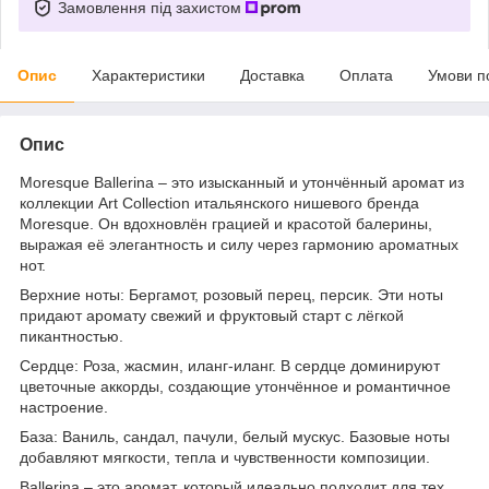
Замовлення під захистом
Опис
Характеристики
Доставка
Оплата
Умови п
Опис
Moresque Ballerina – это изысканный и утончённый аромат из
коллекции Art Collection итальянского нишевого бренда
Moresque. Он вдохновлён грацией и красотой балерины,
выражая её элегантность и силу через гармонию ароматных
нот.
Верхние ноты: Бергамот, розовый перец, персик. Эти ноты
придают аромату свежий и фруктовый старт с лёгкой
пикантностью.
Сердце: Роза, жасмин, иланг-иланг. В сердце доминируют
цветочные аккорды, создающие утончённое и романтичное
настроение.
База: Ваниль, сандал, пачули, белый мускус. Базовые ноты
добавляют мягкости, тепла и чувственности композиции.
Ballerina – это аромат, который идеально подходит для тех,