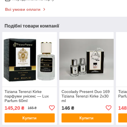
Всі умови оплати
Подібні товари компанії
Tiziana Terenzi Kirke
Cocolady Present Duo 169
Tizia
парфуми унісекс — Lux
Tiziana Terenzi Kirke 2x30
Parf
Parfum 60ml
ml
145,20
146
148
₴
₴
165 ₴
Купити
Купити