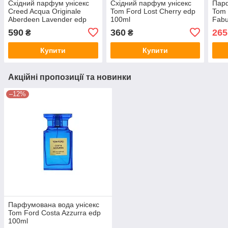
Східний парфум унісекс
Східний парфум унісекс
Парф
Creed Acqua Originale
Tom Ford Lost Cherry edp
Tom 
Aberdeen Lavender edp
100ml
Fabu
100 ml (Euro Quality)
100 
590
360
265
₴
₴
Купити
Купити
Акційні пропозиції та новинки
–12%
Парфумована вода унісекс
Tom Ford Costa Azzurra edp
100ml