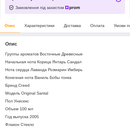
Замовлення під захистом
Опис
Характеристики
Доставка
Оплата
Умови п
Опис
Группы ароматов Восточные Древесные
Начальная нота Корица Янтарь Сандал
Нота сердца Лаванда Розмарин Имбирь
Конечная нота Ваниль Бобы тонка
Бренд Creed
Модель Original Santal
Пол Унисекс
Объем 100 мл
Год выпуска 2005
Флакон Стекло