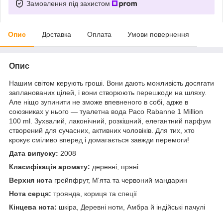
Замовлення під захистом
Опис
Доставка
Оплата
Умови повернення
Опис
Нашим світом керують гроші. Вони дають можливість досягати
запланованих цілей, і вони створюють перешкоди на шляху.
Але ніщо зупинити не зможе впевненого в собі, адже в
союзниках у нього — туалетна вода Paco Rabanne 1 Million
100 ml. Зухвалий, лаконічний, розкішний, елегантний парфум
створений для сучасних, активних чоловіків. Для тих, хто
крокує сміливо вперед і домагається завжди перемоги!
Дата випуску:
2008
Класифікація аромату:
деревні, пряні
Верхня нота
грейпфрут, М'ята та червоний мандарин
Нота серця:
троянда, кориця та спеції
Кінцева нота:
шкіра, Деревні ноти, Амбра й індійські пачулі