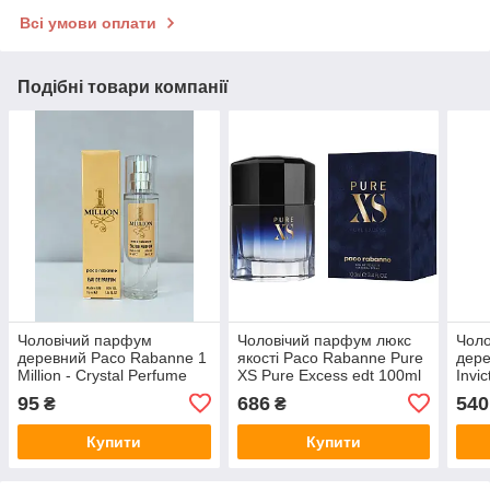
Всі умови оплати
Подібні товари компанії
Чоловічий парфум
Чоловічий парфум люкс
Чоло
деревний Paco Rabanne 1
якості Paco Rabanne Pure
дере
Million - Crystal Perfume
XS Pure Excess edt 100ml
Invi
55ml
(Euro Quality)
ml (
95
686
540
₴
₴
Купити
Купити