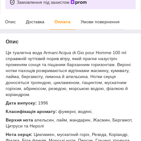
Замовлення під захистом
Опис
Доставка
Оплата
Умови повернення
Опис
Ця туалетна вода Armani Acqua di Gio pour Homme 100 ml
справжній чуттєвий порив вітру, який прагне назустріч
променям сонця та піщаним барханним горизонтам. Верхні
нотки пахощів розкриваються відтінками жасмину, кумквату,
лайма, бергамоту, лимона й апельсина. Нотки серця
доносяться трояндою, цикламеном, гіацинтом, мускатним
горіхом, абрикосом, резедою, морською водою, фіалкою й
коріандром.
Дата випуску:
1996
Класифікація аромату:
фужерні, водяні,
Верхня нота
апельсин, лайм, мандарин, Жасмин, Бергамот,
Цитруси та Неролі
Нота серця:
Цикламен, мускатний горіх, Резеда, Коріандр,
Фіалка, Біла фрезія, Морські ноти, Персик, Гіацинт, троянда,