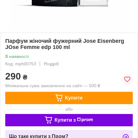
Парфум жіночий фужерний Jose Eisenberg
JOse Femme edp 100 ml
В наявності
Код: mph00753
Роздріб
290
₴
Мінімальна сума замовлення на сайті — 500 ₴
Купити
або
Купити з
Що таке купити з Пром?