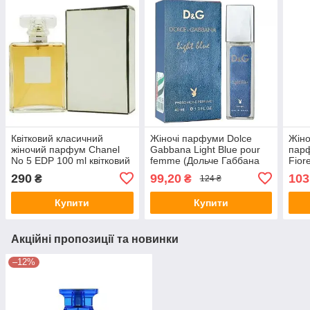
Квітковий класичний
Жіночі парфуми Dolce
Жін
жіночий парфум Chanel
Gabbana Light Blue pour
парф
No 5 EDP 100 ml квітковий
femme (Дольче Габбана
Fior
класичний жіночий
Лайт Блу) — Pheromone
290
99,20
103
₴
₴
124 ₴
парфум Chanel No 5 EDP
Perfume 40ml
100 ml
Купити
Купити
Акційні пропозиції та новинки
–12%