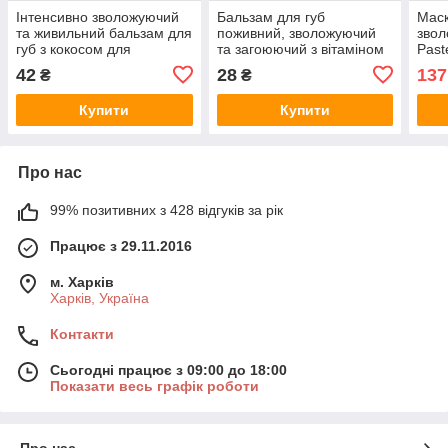
Інтенсивно зволожуючий
Бальзам для губ
Маск
та живильний бальзам для
поживний, зволожуючий
звол
губ з кокосом для
та загоюючий з вітаміном
Past
пом'якшення, загоєння та
E та медом манука
42
28
137
₴
₴
захисту Bioaqua
BIOAQUA 2.7 г
Купити
Купити
Про нас
99% позитивних з 428 відгуків за рік
Працює з 29.11.2016
м. Харків
Харків, Україна
Контакти
Сьогодні працює з 09:00 до 18:00
Показати весь графік роботи
Про нас