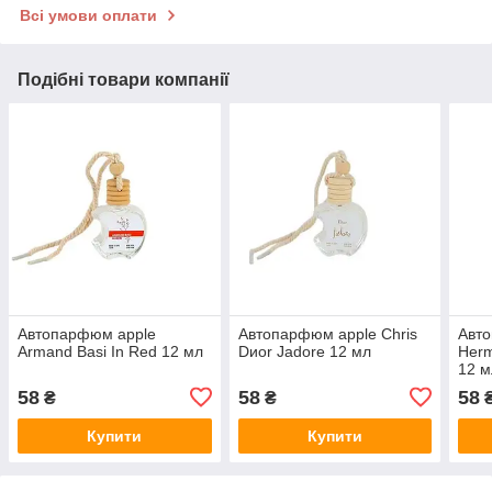
Всі умови оплати
Подібні товари компанії
Автопарфюм apple
Автопарфюм apple Chris
Авт
Armand Basi In Red 12 мл
Dиor Jadore 12 мл
Herm
12 м
58
58
58
₴
₴
Купити
Купити