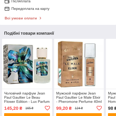
Післяплата
Передоплата на карту
Всі умови оплати
Подібні товари компанії
Чоловічий парфум Jean
Мужской парфюм Jean
Муж
Paul Gaultier Le Beau
Paul Gaultier Le Male Elixir
Paul
Flower Edition - Lux Parfum
- Pheromone Perfume 40ml
Homm
60ml
65m
145,20
99,20
98
₴
₴
165 ₴
124 ₴