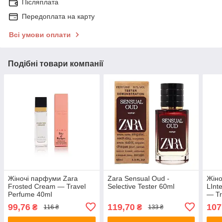
Післяплата
Передоплата на карту
Всі умови оплати
Подібні товари компанії
Жіночі парфуми Zara
Zara Sensual Oud -
Жіно
Frosted Cream — Travel
Selective Tester 60ml
LInt
Perfume 40ml
— Tr
99,76
119,70
107
₴
₴
116 ₴
133 ₴