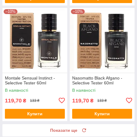
–10%
–10%
Montale Sensual Instinct -
Nasomatto Black Afgano -
Selective Tester 60ml
Selective Tester 60ml
В наявності
В наявності
119,70
119,70
₴
₴
133 ₴
133 ₴
Купити
Купити
Показати ще