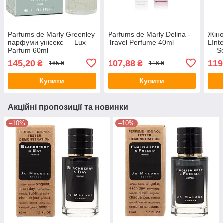
Parfums de Marly Greenley
Parfums de Marly Delina -
Жіно
парфуми унісекс — Lux
Travel Perfume 40ml
LInt
Parfum 60ml
— Se
145,20
107,88
119
₴
₴
165 ₴
116 ₴
Купити
Купити
Акційні пропозиції та новинки
–10%
–10%