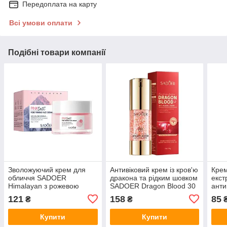
Передоплата на карту
Всі умови оплати
Подібні товари компанії
Зволожуючий крем для
Антивіковий крем із кров'ю
Крем
обличчя SADOER
дракона та рідким шовком
екст
Himalayan з рожевою
SADOER Dragon Blood 30
анти
сіллю та центелою для
г
SADO
121
158
85
₴
₴
заспокоєння і відновлення
шкіри 50 г
Купити
Купити