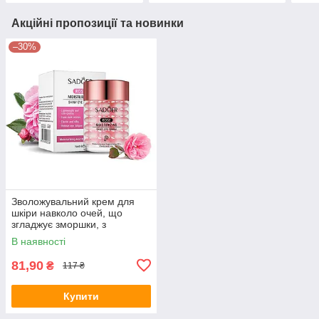
Акційні пропозиції та новинки
–30%
Зволожувальний крем для
шкіри навколо очей, що
згладжує зморшки, з
екстрактом троянди Sadoer
В наявності
60 г
81,90
₴
117 ₴
Купити