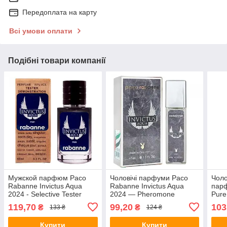
Передоплата на карту
Всі умови оплати
Подібні товари компанії
Мужской парфюм Paco
Чоловічі парфуми Paco
Чоло
Rabanne Invictus Aqua
Rabanne Invictus Aqua
пар
2024 - Selective Tester
2024 — Pheromone
Pure
60ml
Perfume 40ml
119,70
99,20
103
₴
₴
133 ₴
124 ₴
Купити
Купити