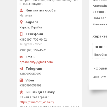
птових покупок
Класифік
Верхня н
Наталья
Нота сер
Кінцева 
Харків, Україна
Характ
+380 (99) 705-99-92
Telegram и Viber
ОСНОВН
+380 (98) 553-46-41
Виробни
opt4beauty@gmail.com
Інформ
+380997059992
Ціна:
295
+380997059992
Канал в Телеграм
https://t.me/opt_4beauty