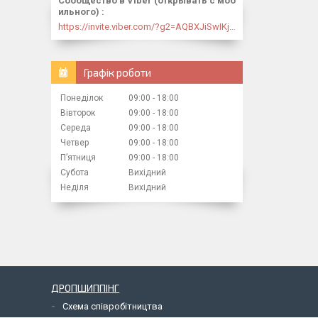
Сообщество в Viber (открывать с моб
ильного)
https://invite.viber.com/?g2=AQBXJiSwIKj9N0wsLWM5JifCoZ3k4Lza4fq58RAqpi3Qaj4OiaoTVb4yP1q7iB6e
Графік роботи
Понеділок
09:00
18:00
Вівторок
09:00
18:00
Середа
09:00
18:00
Четвер
09:00
18:00
Пʼятниця
09:00
18:00
Субота
Вихідний
Неділя
Вихідний
ДРОПШИППІНГ
Схема співробітництва