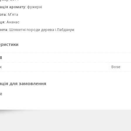
ація аромату:
фужерні
ота:
М'ята
ця:
Ананас
нота:
Шляхетні породи дерева і Лабданум
еристики
І
к
Bose
ація для замовлення
 ₴