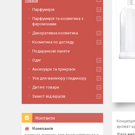
Товари
Парфумерія
Парфумерія та косметика з
феромонами
Декоративна косметика
Косметика по догляду
Подарункові пакети
Одяг
Аксесуари та прикраси
Усе для манікюру і педикюру
Дитячі товари
Захист від вірусів
Контакти
Концепція
аромат ад
Дата вип
Інтернет-магазин для дропшиппінгу та о