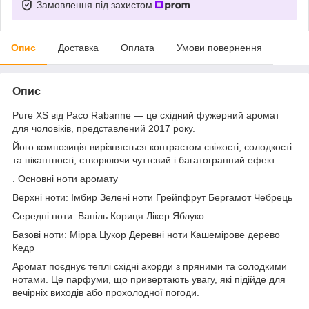
Замовлення під захистом
Опис
Доставка
Оплата
Умови повернення
Опис
Pure XS від Paco Rabanne — це східний фужерний аромат
для чоловіків, представлений 2017 року.
Його композиція вирізняється контрастом свіжості, солодкості
та пікантності, створюючи чуттєвий і багатогранний ефект
. Основні ноти аромату
Верхні ноти: Імбир Зелені ноти Грейпфрут Бергамот Чебрець
Середні ноти: Ваніль Кориця Лікер Яблуко
Базові ноти: Мірра Цукор Деревні ноти Кашемірове дерево
Кедр
Аромат поєднує теплі східні акорди з пряними та солодкими
нотами. Це парфуми, що привертають увагу, які підійде для
вечірніх виходів або прохолодної погоди.