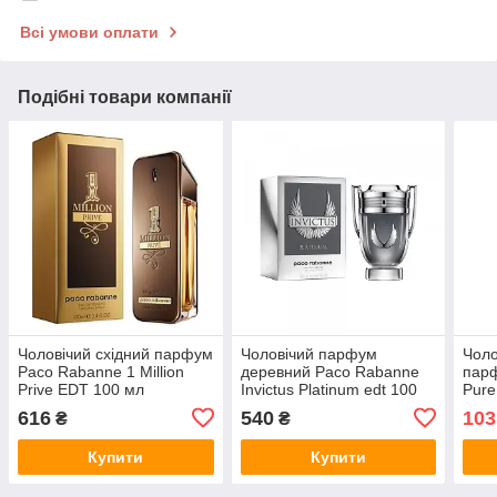
Всі умови оплати
Подібні товари компанії
Чоловічий східний парфум
Чоловічий парфум
Чоло
Paco Rabanne 1 Million
деревний Paco Rabanne
пар
Prive EDT 100 мл
Invictus Platinum edt 100
Pure
ml (Euro Quality)
616
540
103
₴
₴
Купити
Купити