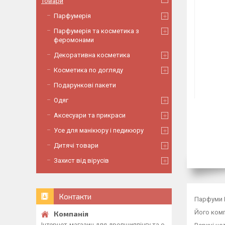
Товари
Парфумерія
Парфумерія та косметика з
феромонами
Декоративна косметика
Косметика по догляду
Подарункові пакети
Одяг
Аксесуари та прикраси
Усе для манікюру і педикюру
Дитячі товари
Захист від вірусів
Контакти
Парфуми K
Його комп
Інтернет-магазин для дропшиппінгу та о