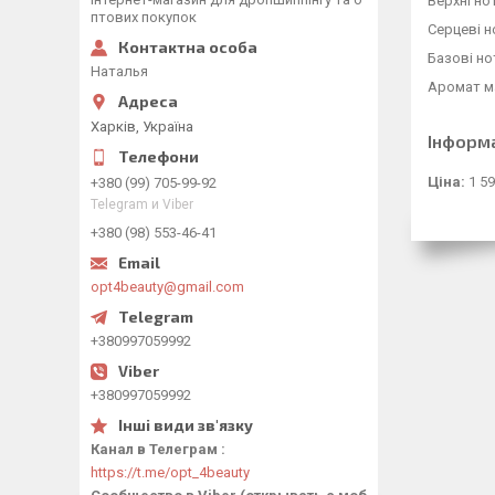
Верхні но
птових покупок
Серцеві н
Базові но
Наталья
Аромат ма
Харків, Україна
Інформ
Ціна:
1 59
+380 (99) 705-99-92
Telegram и Viber
+380 (98) 553-46-41
opt4beauty@gmail.com
+380997059992
+380997059992
Канал в Телеграм
https://t.me/opt_4beauty