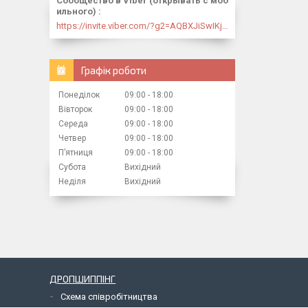
Сообщество в Viber (открывать с моб
ильного)
https://invite.viber.com/?g2=AQBXJiSwIKj9N0wsLWM5JifCoZ3k4Lza4fq58RAqpi3Qaj4OiaoTVb4yP1q7iB6e
Графік роботи
Понеділок
09:00
18:00
Вівторок
09:00
18:00
Середа
09:00
18:00
Четвер
09:00
18:00
Пʼятниця
09:00
18:00
Субота
Вихідний
Неділя
Вихідний
ДРОПШИППІНГ
Схема співробітництва