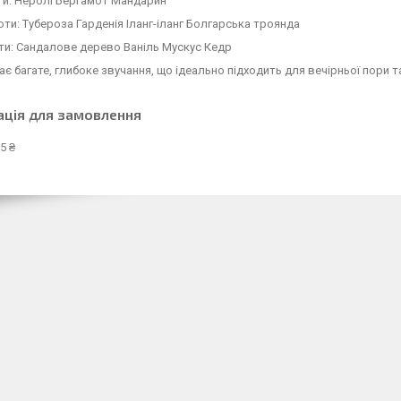
ти: Неролі Бергамот Мандарин
оти: Тубероза Гарденія Іланг-іланг Болгарська троянда
ти: Сандалове дерево Ваніль Мускус Кедр
є багате, глибоке звучання, що ідеально підходить для вечірньої пори т
ація для замовлення
5 ₴