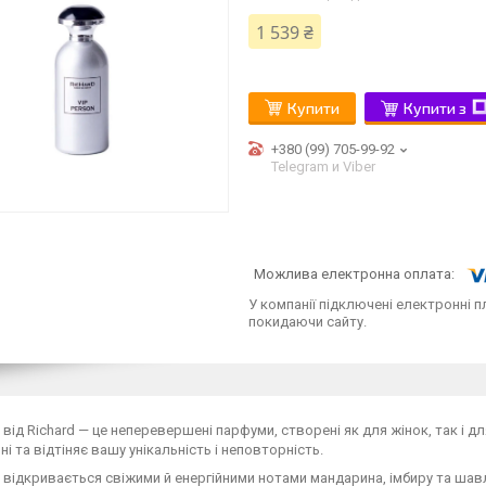
1 539 ₴
Купити
Купити з
+380 (99) 705-99-92
Telegram и Viber
У компанії підключені електронні п
покидаючи сайту.
n від Richard — це неперевершені парфуми, створені як для жінок, так і 
і та відтіняє вашу унікальність і неповторність.
n відкривається свіжими й енергійними нотами мандарина, імбиру та шавл