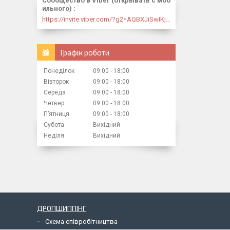
Сообщество в Viber (открывать с моб
ильного)
https://invite.viber.com/?g2=AQBXJiSwIKj9N0wsLWM5JifCoZ3k4Lza4fq58RAqpi3Qaj4OiaoTVb4yP1q7iB6e
Графік роботи
Понеділок
09:00
18:00
Вівторок
09:00
18:00
Середа
09:00
18:00
Четвер
09:00
18:00
Пʼятниця
09:00
18:00
Субота
Вихідний
Неділя
Вихідний
ДРОПШИППІНГ
Схема співробітництва