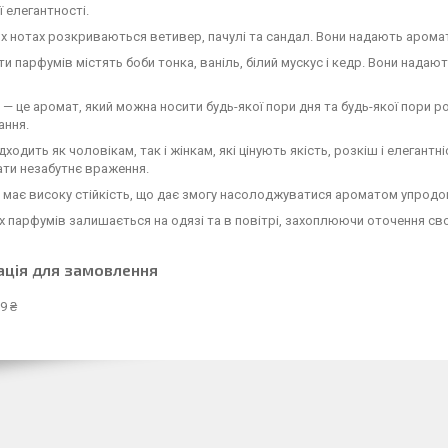
 елегантності.
х нотах розкриваються ветивер, пачулі та сандал. Вони надають аромат
ти парфумів містять боби тонка, ваніль, білий мускус і кедр. Вони надаю
n — це аромат, який можна носити будь-якої пори дня та будь-якої пори р
ання.
ідходить як чоловікам, так і жінкам, які цінують якість, розкіш і елегантн
ти незабутнє враження.
n має високу стійкість, що дає змогу насолоджуватися ароматом упродо
 парфумів залишається на одязі та в повітрі, захоплюючи оточення св
ація для замовлення
9 ₴