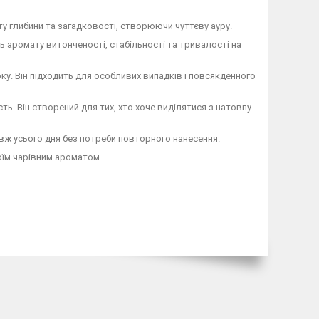
у глибини та загадковості, створюючи чуттєву ауру.
ть аромату витонченості, стабільності та тривалості на
оку. Він підходить для особливих випадків і повсякденного
ість. Він створений для тих, хто хоче виділятися з натовпу
вж усього дня без потреби повторного нанесення.
оїм чарівним ароматом.