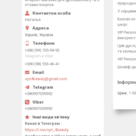
природної
птових покупок
У серцеви
Базові но
Наталья
шкірі.
VIP Perso
Харків, Україна
використ
Цей дух п
+380 (99) 705-99-92
та залиша
Telegram и Viber
VIP Perso
+380 (98) 553-46-41
Шлейф цих
opt4beauty@gmail.com
Інформ
Ціна:
1 53
+380997059992
+380997059992
Канал в Телеграм
https://t.me/opt_4beauty