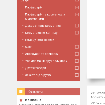
Товари
Парфумерія
Парфумерія та косметика з
феромонами
Декоративна косметика
Косметика по догляду
Подарункові пакети
Одяг
Аксесуари та прикраси
Усе для манікюру і педикюру
Дитячі товари
Захист від вірусів
Контакти
VIP Perso
Ароматичн
VIP Perso
Інтернет-магазин для дропшиппінгу та о