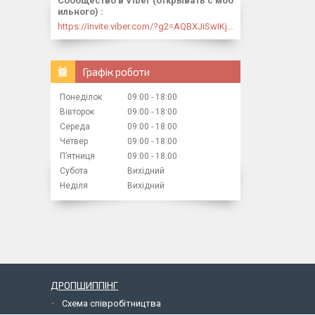
Сообщество в Viber (открывать с моб
ильного)
https://invite.viber.com/?g2=AQBXJiSwIKj9N0wsLWM5JifCoZ3k4Lza4fq58RAqpi3Qaj4OiaoTVb4yP1q7iB6e
Графік роботи
Понеділок
09:00
18:00
Вівторок
09:00
18:00
Середа
09:00
18:00
Четвер
09:00
18:00
Пʼятниця
09:00
18:00
Субота
Вихідний
Неділя
Вихідний
ДРОПШИППІНГ
Схема співробітництва