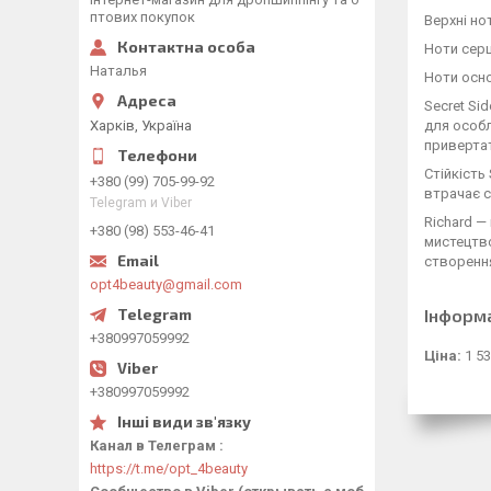
птових покупок
Верхні но
Ноти серц
Наталья
Ноти осно
Secret Si
Харків, Україна
для особл
привертат
Стійкість
+380 (99) 705-99-92
втрачає с
Telegram и Viber
Richard —
+380 (98) 553-46-41
мистецтво
створення
opt4beauty@gmail.com
Інформ
+380997059992
Ціна:
1 53
+380997059992
Канал в Телеграм
https://t.me/opt_4beauty