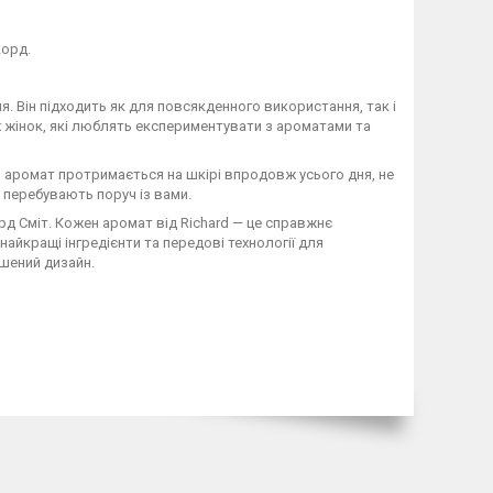
корд.
ня. Він підходить як для повсякденного використання, так і
х жінок, які люблять експериментувати з ароматами та
ей аромат протримається на шкірі впродовж усього дня, не
і перебувають поруч із вами.
рд Сміт. Кожен аромат від Richard — це справжнє
айкращі інгредієнти та передові технології для
ршений дизайн.