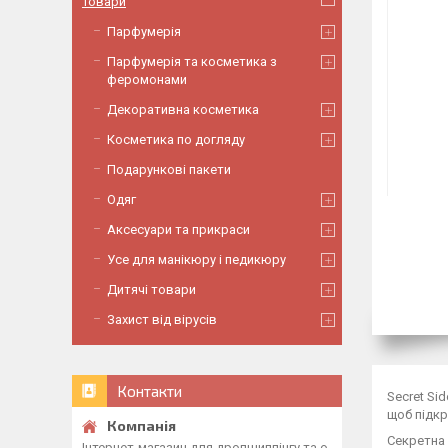
Товари
Парфумерія
Парфумерія та косметика з
феромонами
Декоративна косметика
Косметика по догляду
Подарункові пакети
Одяг
Аксесуари та прикраси
Усе для манікюру і педикюру
Дитячі товари
Захист від вірусів
Контакти
Secret Si
щоб підкр
Секретна 
Інтернет-магазин для дропшиппінгу та о